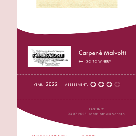
Carpenè Malvolti
GO TO WINERY
2022
YEAR:
ASSESSMENT:
TASTING:
03.07.2023 . location: Ais Veneto
ALCOHOL CONTENT:
VERSION: