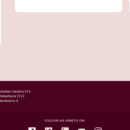
mmelier Veneto ETS
ntebelluna (TV)
isveneto.it
FOLLOW AIS VENETO ON: