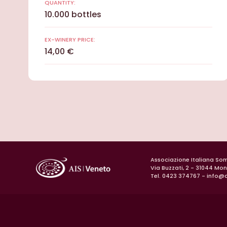
QUANTITY:
10.000 bottles
EX-WINERY PRICE:
14,00 €
Associazione Italiana So
Via Buzzati, 2 - 31044 Mo
Tel. 0423 374767 -
info@a