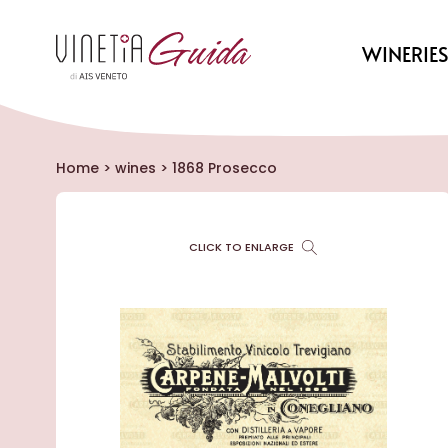
WINERIE
Home
>
wines
>
1868 Prosecco
CLICK TO ENLARGE