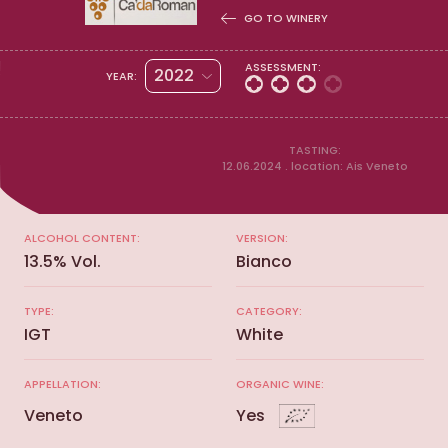
GO TO WINERY
ASSESSMENT:
2022
YEAR:
TASTING:
12.06.2024 . location: Ais Veneto
ALCOHOL CONTENT:
VERSION:
13.5% Vol.
Bianco
TYPE:
CATEGORY:
IGT
White
APPELLATION:
ORGANIC WINE:
Veneto
Yes