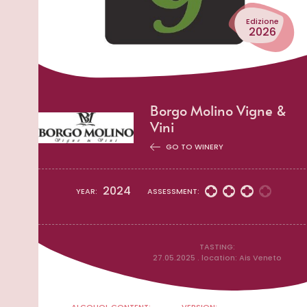
Edizione
2026
Borgo Molino Vigne &
Vini
GO TO WINERY
2024
YEAR:
ASSESSMENT:
TASTING:
27.05.2025 . location: Ais Veneto