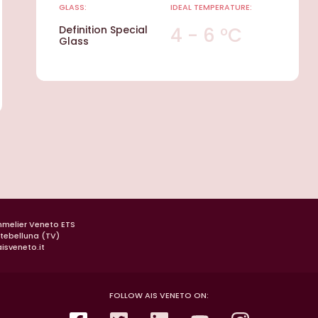
GLASS:
IDEAL TEMPERATURE:
Definition Special
4 - 6 °C
Glass
mmelier Veneto ETS
ntebelluna (TV)
isveneto.it
FOLLOW AIS VENETO ON: