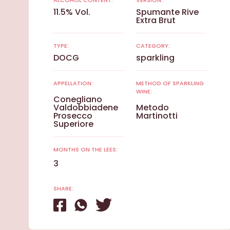
ALCOHOL CONTENT:
VERSION:
11.5% Vol.
Spumante Rive
Extra Brut
TYPE:
CATEGORY:
DOCG
sparkling
APPELLATION:
METHOD OF SPARKLING
WINE:
Conegliano
Valdobbiadene
Metodo
Prosecco
Martinotti
Superiore
MONTHS ON THE LEES:
3
SHARE: