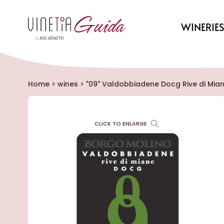
WINERIE
Home
>
wines
>
"09" Valdobbiadene Docg Rive di Mian
CLICK TO ENLARGE