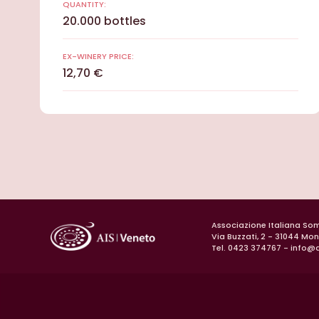
QUANTITY:
20.000 bottles
EX-WINERY PRICE:
12,70 €
Associazione Italiana So
Via Buzzati, 2 - 31044 Mo
Tel. 0423 374767 -
info@a