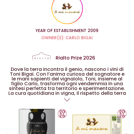
YEAR OF ESTABLISHMENT 2009
OWNER(S): CARLO BIGAI
Rialto Prize
2026
Dove la terra incontra il genio, nascono i vini di
Toni Bigai. Con l’anima curiosa del sognatore e
le mani sapienti del vignaiolo, Toni, insieme al
figlio Carlo, trasforma ogni vendemmia in una
sintesi perfetta tra territorio e sperimentazione.
La cura quotidiana in vigna, il rispetto della terra
e delle tradizioni si riflettono nel calice,
regalando un'interpretazione personale, dove
emerge intensamente il legame con le terre della
denominazione Lison Pramaggiore. In questa
edizione si pone al vertice il Lison Classico che
evoca il varietale di mandorla, ma stupisce con il
suo sorso materico.