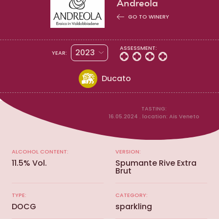
Andreola
GO TO WINERY
ASSESSMENT:
2023
YEAR:
Ducato
TASTING:
16.05.2024 . location: Ais Veneto
ALCOHOL CONTENT:
VERSION:
11.5% Vol.
Spumante Rive Extra
Brut
TYPE:
CATEGORY:
DOCG
sparkling